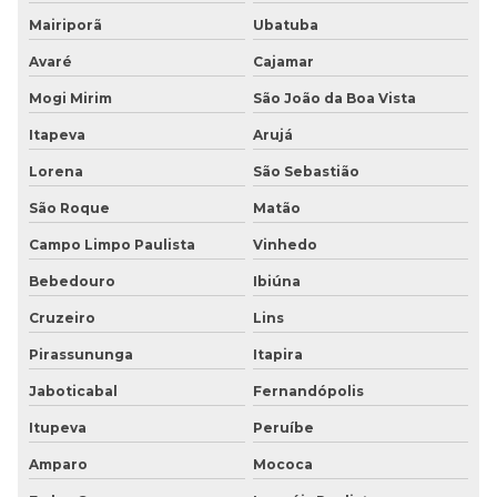
Piso tátil direcional em concreto
Mairiporã
Ubatuba
Avaré
Cajamar
Piso tátil direcional concreto preço
Mogi Mirim
São João da Boa Vista
Piso tátil direcional preço
Itapeva
Arujá
Piso tátil emborrachado
Lorena
São Sebastião
Piso tátil inox
São Roque
Matão
Campo Limpo Paulista
Vinhedo
Piso tátil ladrilho hidráulico
Bebedouro
Ibiúna
Piso tátil em poliéster
Cruzeiro
Lins
Piso tátil em pvc
Pirassununga
Itapira
Piso tátil pvc argamassado
Jaboticabal
Fernandópolis
Itupeva
Peruíbe
Piso tátil na zona leste
Amparo
Mococa
Piso vinílico borracha