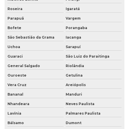
Roseira
Igaratá
Parapuã
Vargem
Bofete
Porangaba
São Sebastião da Grama
Iacanga
Uchoa
Sarapuí
Guaraci
São Luiz do Paraitinga
General Salgado
Riolândia
Ouroeste
Getulina
Vera Cruz
Areiópolis
Bananal
Manduri
Nhandeara
Neves Paulista
Lavínia
Palmares Paulista
Bálsamo
Dumont