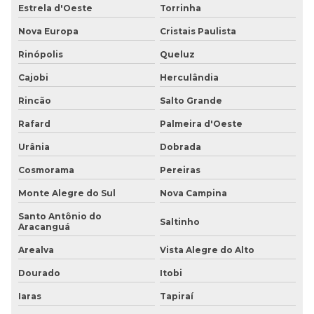
Estrela d'Oeste
Torrinha
Nova Europa
Cristais Paulista
Rinópolis
Queluz
Cajobi
Herculândia
Rincão
Salto Grande
Rafard
Palmeira d'Oeste
Urânia
Dobrada
Cosmorama
Pereiras
Monte Alegre do Sul
Nova Campina
Santo Antônio do
Saltinho
Aracanguá
Arealva
Vista Alegre do Alto
Dourado
Itobi
Iaras
Tapiraí