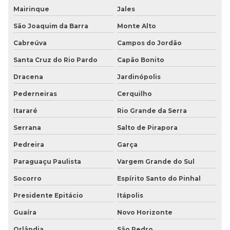
Mairinque
Jales
São Joaquim da Barra
Monte Alto
Cabreúva
Campos do Jordão
Santa Cruz do Rio Pardo
Capão Bonito
Dracena
Jardinópolis
Pederneiras
Cerquilho
Itararé
Rio Grande da Serra
Serrana
Salto de Pirapora
Pedreira
Garça
Paraguaçu Paulista
Vargem Grande do Sul
Socorro
Espírito Santo do Pinhal
Presidente Epitácio
Itápolis
Guaíra
Novo Horizonte
Orlândia
São Pedro