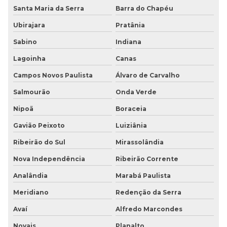
Santa Maria da Serra
Barra do Chapéu
Ubirajara
Pratânia
Sabino
Indiana
Lagoinha
Canas
Campos Novos Paulista
Álvaro de Carvalho
Salmourão
Onda Verde
Nipoã
Boraceia
Gavião Peixoto
Luiziânia
Ribeirão do Sul
Mirassolândia
Nova Independência
Ribeirão Corrente
Analândia
Marabá Paulista
Meridiano
Redenção da Serra
Avaí
Alfredo Marcondes
Novais
Planalto