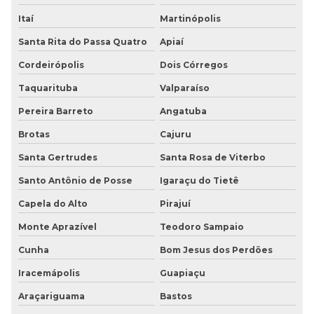
Itaí
Martinópolis
Santa Rita do Passa Quatro
Apiaí
Cordeirópolis
Dois Córregos
Taquarituba
Valparaíso
Pereira Barreto
Angatuba
Brotas
Cajuru
Santa Gertrudes
Santa Rosa de Viterbo
Santo Antônio de Posse
Igaraçu do Tietê
Capela do Alto
Pirajuí
Monte Aprazível
Teodoro Sampaio
Cunha
Bom Jesus dos Perdões
Iracemápolis
Guapiaçu
Araçariguama
Bastos