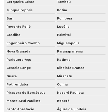
Cerqueira César
Tambaú
Junqueirópolis
Potim
Buri
Pompeia
Regente Feijó
Lucélia
Castilho
Palmital
Engenheiro Coelho
Miguelópolis
Nova Granada
Paranapanema
Pariquera-Açu
Itatinga
Cesário Lange
Ribeirão Branco
Guará
Miracatu
Potirendaba
Colina
Pirapora do Bom Jesus
Nazaré Paulista
Monte Azul Paulista
Itaberá
Santo Anastácio
Águas de Lindóia