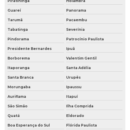
Piratininga
Holambra
Guareí
Panorama
Tarumã
Pacaembu
Tabatinga
Severínia
Pindorama
Patrocínio Paulista
Presidente Bernardes
Ipuã
Borborema
Valentim Gentil
Itaporanga
Santa Adélia
Santa Branca
Urupês
Morungaba
Ipaussu
Auriflama
Itapuí
São Simão
Ilha Comprida
Quatá
Eldorado
Boa Esperança do Sul
Flórida Paulista