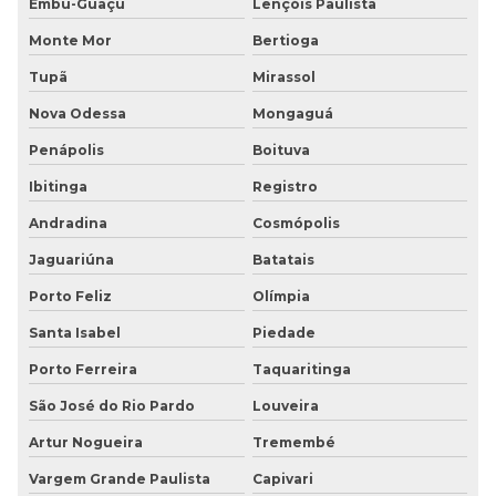
Embu-Guaçu
Lençóis Paulista
Piso vinílico em manta antiderrapante
Monte Mor
Bertioga
Tupã
Mirassol
Piso vinílico em manta pastilhado antiderrapante
Nova Odessa
Mongaguá
Placa de borracha para piso
Penápolis
Boituva
Placas de acessibilidade
Ibitinga
Registro
Placas de borracha
Andradina
Cosmópolis
Jaguariúna
Batatais
Placas de borracha piso
Porto Feliz
Olímpia
Placas de sinalização em braille
Santa Isabel
Piedade
Porto Ferreira
Taquaritinga
São José do Rio Pardo
Louveira
Artur Nogueira
Tremembé
Vargem Grande Paulista
Capivari