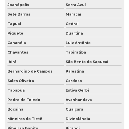
Joanópolis
Serra Azul
Sete Barras
Maracaí
Taguaí
Cedral
Piquete
Duartina
Cananéia
Luiz Antônio
Chavantes
Tapiratiba
Ibirá
São Bento do Sapucaí
Bernardino de Campos
Palestina
Sales Oliveira
Cardoso
Tabapuã
Estiva Gerbi
Pedro de Toledo
Avanhandava
Bocaina
Guaiçara
Mineiros do Tietê
Divinolândia
Ribeirão Bonito
Pirangi