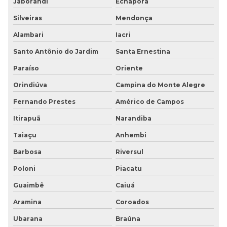
Jaborandi
Echaporã
Silveiras
Mendonça
Alambari
Iacri
Santo Antônio do Jardim
Santa Ernestina
Paraíso
Oriente
Orindiúva
Campina do Monte Alegre
Fernando Prestes
Américo de Campos
Itirapuã
Narandiba
Taiaçu
Anhembi
Barbosa
Riversul
Poloni
Piacatu
Guaimbê
Caiuá
Aramina
Coroados
Ubarana
Braúna