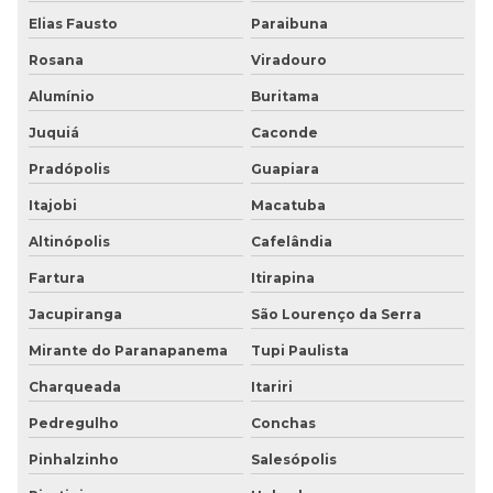
Elias Fausto
Paraibuna
Rosana
Viradouro
Alumínio
Buritama
Juquiá
Caconde
Pradópolis
Guapiara
Itajobi
Macatuba
Altinópolis
Cafelândia
Fartura
Itirapina
Jacupiranga
São Lourenço da Serra
Mirante do Paranapanema
Tupi Paulista
Charqueada
Itariri
Pedregulho
Conchas
Pinhalzinho
Salesópolis