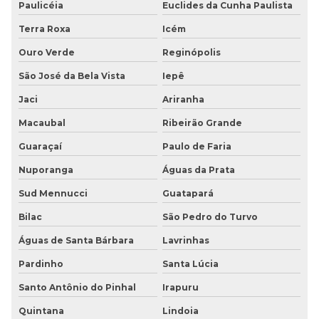
Paulicéia
Euclides da Cunha Paulista
Terra Roxa
Icém
Ouro Verde
Reginópolis
São José da Bela Vista
Iepê
Jaci
Ariranha
Macaubal
Ribeirão Grande
Guaraçaí
Paulo de Faria
Nuporanga
Águas da Prata
Sud Mennucci
Guatapará
Bilac
São Pedro do Turvo
Águas de Santa Bárbara
Lavrinhas
Pardinho
Santa Lúcia
Santo Antônio do Pinhal
Irapuru
Quintana
Lindoia