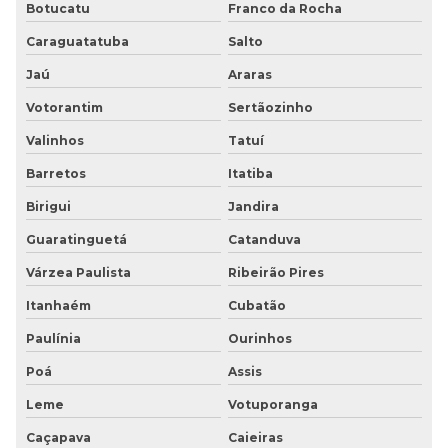
Piso tátil de borracha
Botucatu
Franco da Rocha
Caraguatatuba
Salto
Piso tátil borracha preço
Jaú
Araras
Piso tátil para cegos
Votorantim
Sertãozinho
Piso tátil de concreto
Valinhos
Tatuí
Piso tátil concreto 25x25
Barretos
Itatiba
Birigui
Jandira
Piso tátil concreto preço
Guaratinguetá
Catanduva
Piso tátil concreto sp
Várzea Paulista
Ribeirão Pires
Piso tátil para deficientes visuais
Itanhaém
Cubatão
Piso tátil direcional
Paulínia
Ourinhos
Poá
Assis
Piso tátil direcional e de alerta
Leme
Votuporanga
Piso tátil direcional de borracha
Caçapava
Caieiras