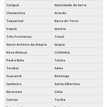
Catiguá
Natividade da Serra
Clementina
Arandu
Taquarivaí
Barra do Turvo
Irapuã
Ipeúna
Três Fronteiras
Tuiuti
Santo Antônio da Alegria
Ipiguá
Nova Aliança
Colômbia
Pedra Bela
Taiúva
Tarabai
Sales
Guarantã
Restinga
Jambeiro
Santa Albertina
Ibirarema
Gália
Canitar
Taciba