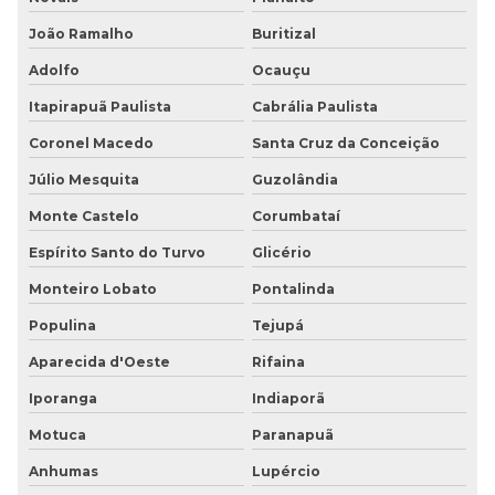
João Ramalho
Buritizal
Adolfo
Ocauçu
Itapirapuã Paulista
Cabrália Paulista
Coronel Macedo
Santa Cruz da Conceição
Júlio Mesquita
Guzolândia
Monte Castelo
Corumbataí
Espírito Santo do Turvo
Glicério
Monteiro Lobato
Pontalinda
Populina
Tejupá
Aparecida d'Oeste
Rifaina
Iporanga
Indiaporã
Motuca
Paranapuã
Anhumas
Lupércio