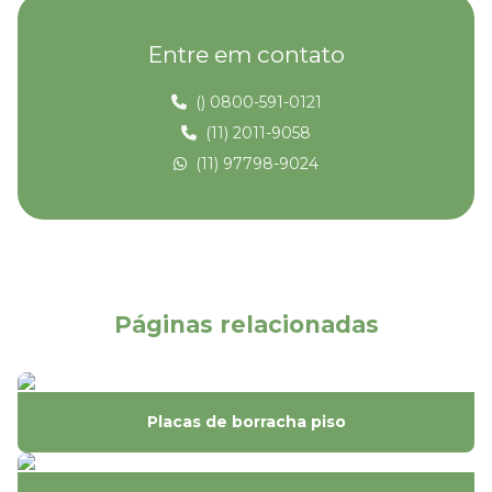
Fabricante de piso de borracha
Entre em contato
Fabricante de piso de borracha tipo moeda
() 0800-591-0121
Fabricante de piso pastilhado
(11) 2011-9058
(11) 97798-9024
Fabricante de piso que imita madeira
Fabricante de pisos táteis
Fabricante de placa de borracha
Fornecedores de pisos táteis
Páginas relacionadas
Instalação de piso de borracha
Instalação de piso Paviflex
Placas de borracha piso
Instalação de piso tátil