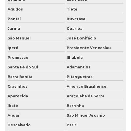
Agudos
Tietê
Pontal
Ituverava
Jarinu
Guariba
São Manuel
José Bonifácio
Iperó
Presidente Venceslau
Promissão
Ilhabela
Santa Fé do Sul
Adamantina
Barra Bonita
Pitangueiras
Cravinhos
Américo Brasiliense
Aparecida
Araçoiaba da Serra
Ibaté
Barrinha
Aguaí
São Miguel Arcanjo
Descalvado
Bariri