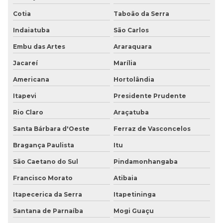
Cotia
Taboão da Serra
Piso pastilhado borracha preço
Indaiatuba
São Carlos
Piso pastilhado emborrachado
Embu das Artes
Araraquara
Piso pastilhado moeda
Jacareí
Marília
Piso pastilhado preço
Americana
Hortolândia
Itapevi
Presidente Prudente
Piso Paviflex preço
Rio Claro
Araçatuba
Piso pvc imita madeira
Santa Bárbara d'Oeste
Ferraz de Vasconcelos
Piso tátil
Bragança Paulista
Itu
Piso tátil de alerta
São Caetano do Sul
Pindamonhangaba
Francisco Morato
Atibaia
Piso tátil alerta inox
Itapecerica da Serra
Itapetininga
Piso tátil de bolinha
Santana de Parnaíba
Mogi Guaçu