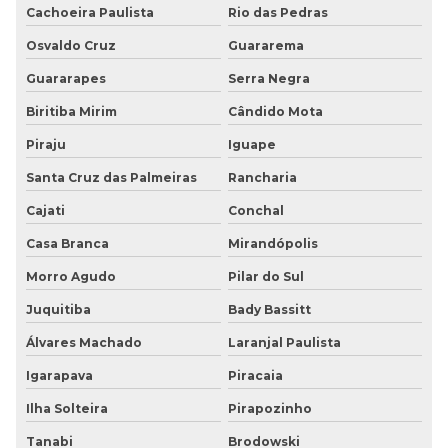
Cachoeira Paulista
Rio das Pedras
Osvaldo Cruz
Guararema
Guararapes
Serra Negra
Biritiba Mirim
Cândido Mota
Piraju
Iguape
Santa Cruz das Palmeiras
Rancharia
Cajati
Conchal
Casa Branca
Mirandópolis
Morro Agudo
Pilar do Sul
Juquitiba
Bady Bassitt
Álvares Machado
Laranjal Paulista
Igarapava
Piracaia
Ilha Solteira
Pirapozinho
Tanabi
Brodowski