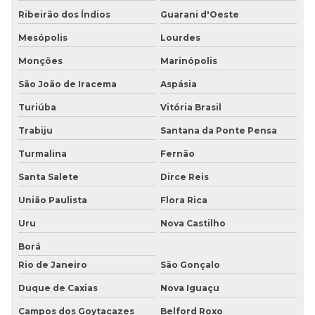
Ribeirão dos Índios
Guarani d'Oeste
Mesópolis
Lourdes
Monções
Marinópolis
São João de Iracema
Aspásia
Turiúba
Vitória Brasil
Trabiju
Santana da Ponte Pensa
Turmalina
Fernão
Santa Salete
Dirce Reis
União Paulista
Flora Rica
Uru
Nova Castilho
Borá
Rio de Janeiro
São Gonçalo
Duque de Caxias
Nova Iguaçu
Campos dos Goytacazes
Belford Roxo