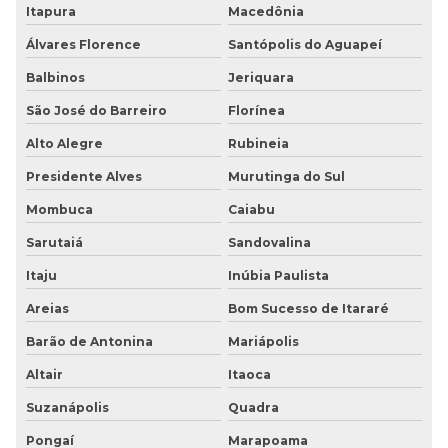
Itapura
Macedônia
Álvares Florence
Santópolis do Aguapeí
Balbinos
Jeriquara
São José do Barreiro
Florínea
Alto Alegre
Rubineia
Presidente Alves
Murutinga do Sul
Mombuca
Caiabu
Sarutaiá
Sandovalina
Itaju
Inúbia Paulista
Areias
Bom Sucesso de Itararé
Barão de Antonina
Mariápolis
Altair
Itaoca
Suzanápolis
Quadra
Pongaí
Marapoama