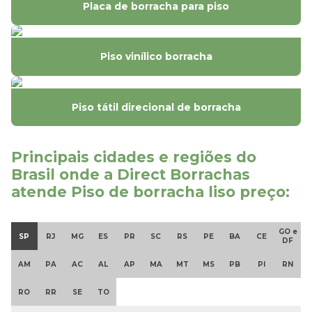
Ladrilho hidráulico preço
Placa de borracha para piso
Ladrilho hidráulico preço m2
Piso vinílico borracha
Onde comprar piso de borracha
Piso antiderrapante de borracha
Piso tátil direcional de borracha
Piso de borracha antiderrapante
Piso de borracha antiderrapante pastilhado
Principais cidades e regiões do
Brasil onde a Direct Borrachas
Piso de borracha antiderrapante preço
atende Piso de borracha liso preço:
Piso de borracha liso preço
GO e
Piso de borracha pastilhado onde comprar
SP
RJ
MG
ES
PR
SC
RS
PE
BA
CE
DF
Piso de borracha pastilhado sp
AM
PA
AC
AL
AP
MA
MT
MS
PB
PI
RN
RO
RR
SE
TO
Piso de borracha preço