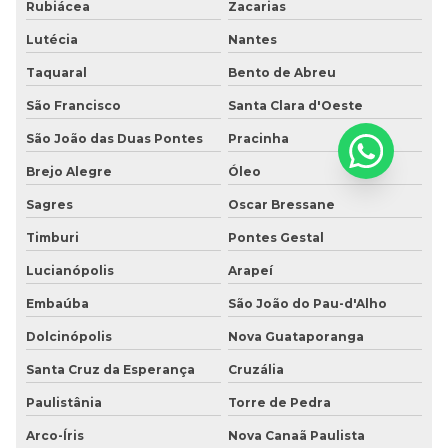
Rubiácea
Zacarias
Lutécia
Nantes
Taquaral
Bento de Abreu
São Francisco
Santa Clara d'Oeste
São João das Duas Pontes
Pracinha
Brejo Alegre
Óleo
Sagres
Oscar Bressane
Timburi
Pontes Gestal
Lucianópolis
Arapeí
Embaúba
São João do Pau-d'Alho
Dolcinópolis
Nova Guataporanga
Santa Cruz da Esperança
Cruzália
Paulistânia
Torre de Pedra
Arco-Íris
Nova Canaã Paulista