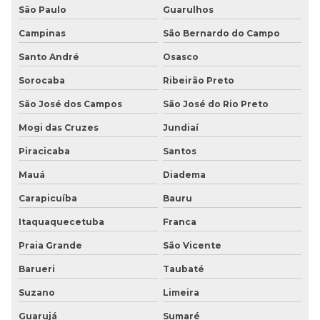
São Paulo
Guarulhos
Piso de borracha preço m2
Campinas
São Bernardo do Campo
Piso de borracha preço metro
Santo André
Osasco
Piso de borracha sp
Sorocaba
Ribeirão Preto
Piso de borracha vinílico
São José dos Campos
São José do Rio Preto
Mogi das Cruzes
Jundiaí
Piso para deficiente visual
Piracicaba
Santos
Piso moeda de borracha
Mauá
Diadema
Piso moeda de borracha preço
Carapicuíba
Bauru
Piso moeda em placas
Itaquaquecetuba
Franca
Praia Grande
São Vicente
Piso pastilhado
Barueri
Taubaté
Piso pastilhado antiderrapante
Suzano
Limeira
Piso pastilhado borracha
Guarujá
Sumaré