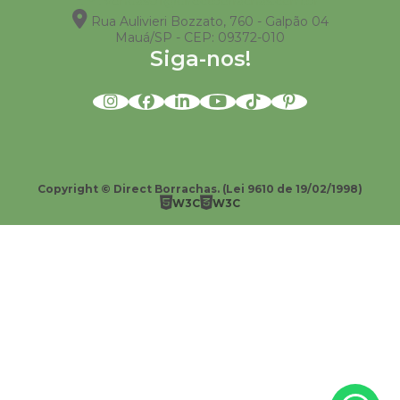
vendas01@directborrachas.com.br
Rua Aulivieri Bozzato, 760 - Galpão 04
Mauá/SP - CEP: 09372-010
Siga-nos!
Copyright © Direct Borrachas. (Lei 9610 de 19/02/1998)
W3C
W3C