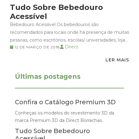
Tudo Sobre Bebedouro
Acessível
Bebedouro Acessível Os bebedouros são
recomendados para locais onde há presença de muitas
pessoas, como escritórios, escolas/ universidades, lojas
Direct
12 DE MARÇO DE 2018
ou shoppings. Sua vantagem é oferecer água gelada
sem a necessidade de utilizar a geladeira. Entretanto,
LER MAIS
só esses requisitos não bastam quando se trata de
acessibilidade, para ambientes público ou provado é
Últimas postagens
necessário adaptação. Para facilitar...
Confira o Catálogo Premium 3D
Conheças os modelos do revestimento 3D da
marca Premium 3D da Direct Borrachas.
Tudo Sobre Bebedouro
Acessível