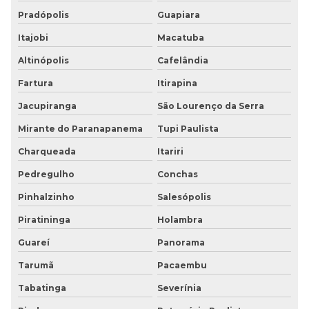
Pradópolis
Guapiara
Itajobi
Macatuba
Altinópolis
Cafelândia
Fartura
Itirapina
Jacupiranga
São Lourenço da Serra
Mirante do Paranapanema
Tupi Paulista
Charqueada
Itariri
Pedregulho
Conchas
Pinhalzinho
Salesópolis
Piratininga
Holambra
Guareí
Panorama
Tarumã
Pacaembu
Tabatinga
Severínia