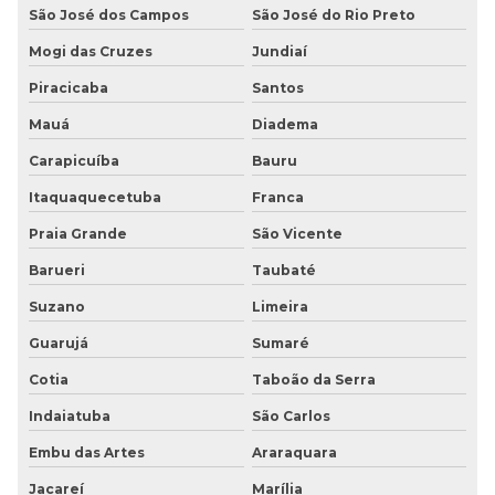
São José dos Campos
São José do Rio Preto
Piso para deficiente visual
Mogi das Cruzes
Jundiaí
Piso moeda de borracha
Piracicaba
Santos
Mauá
Diadema
Piso moeda de borracha preço
Carapicuíba
Bauru
Piso moeda em placas
Itaquaquecetuba
Franca
Piso pastilhado
Praia Grande
São Vicente
Piso pastilhado antiderrapante
Barueri
Taubaté
Suzano
Limeira
Piso pastilhado borracha
Guarujá
Sumaré
Piso pastilhado borracha preço
Cotia
Taboão da Serra
Piso pastilhado emborrachado
Indaiatuba
São Carlos
Embu das Artes
Araraquara
Piso pastilhado moeda
Jacareí
Marília