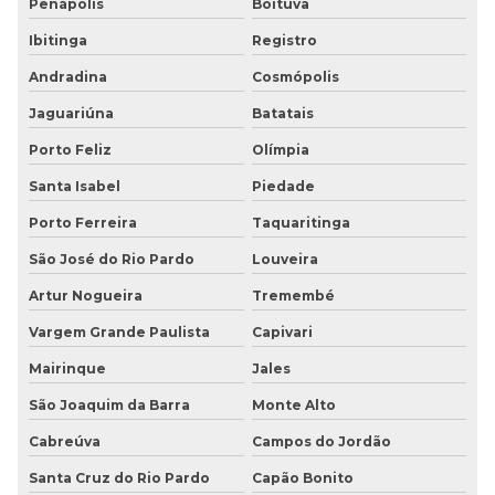
Penápolis
Boituva
Placas de acessibilidade
Ibitinga
Registro
Placas de borracha
Andradina
Cosmópolis
Placas de borracha piso
Jaguariúna
Batatais
Placas de sinalização em braille
Porto Feliz
Olímpia
Santa Isabel
Piedade
Porto Ferreira
Taquaritinga
São José do Rio Pardo
Louveira
Artur Nogueira
Tremembé
Vargem Grande Paulista
Capivari
Mairinque
Jales
São Joaquim da Barra
Monte Alto
Cabreúva
Campos do Jordão
Santa Cruz do Rio Pardo
Capão Bonito