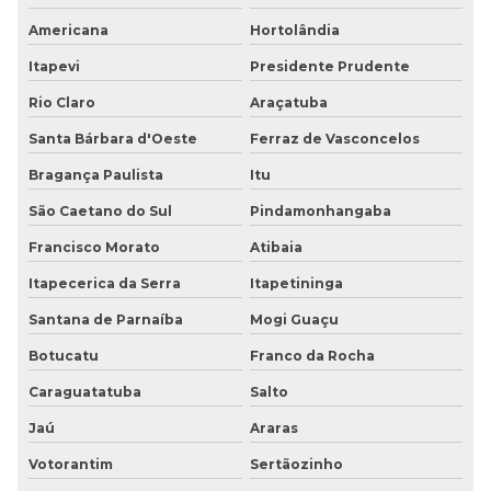
Piso pastilhado preço
Americana
Hortolândia
Piso Paviflex preço
Itapevi
Presidente Prudente
Piso pvc imita madeira
Rio Claro
Araçatuba
Santa Bárbara d'Oeste
Ferraz de Vasconcelos
Piso tátil
Bragança Paulista
Itu
Piso tátil de alerta
São Caetano do Sul
Pindamonhangaba
Piso tátil alerta inox
Francisco Morato
Atibaia
Piso tátil de bolinha
Itapecerica da Serra
Itapetininga
Santana de Parnaíba
Mogi Guaçu
Piso tátil de borracha
Botucatu
Franco da Rocha
Piso tátil borracha preço
Caraguatatuba
Salto
Piso tátil para cegos
Jaú
Araras
Votorantim
Sertãozinho
Piso tátil de concreto