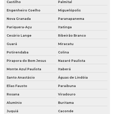
Castilho
Palmital
Engenheiro Coelho
Miguelópolis
Nova Granada
Paranapanema
Pariquera-Açu
Itatinga
Cesário Lange
Ribeirão Branco
Guará
Miracatu
Potirendaba
Colina
Pirapora do Bom Jesus
Nazaré Paulista
Monte Azul Paulista
Itaberá
Santo Anastácio
Águas de Lindóia
Elias Fausto
Paraibuna
Rosana
Viradouro
Alumínio
Buritama
Juquiá
Caconde