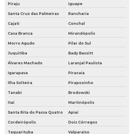
Piraju
Iguape
Santa Cruz das Palmeiras
Rancharia
Cajati
Conchal
Casa Branca
Mirandópolis
Morro Agudo
Pilar do Sul
Juquitiba
Bady Bassitt
Álvares Machado
Laranjal Paulista
Igarapava
Piracaia
Ilha Solteira
Pirapozinho
Tanabi
Brodowski
Itaí
Martinópolis
Santa Rita do Passa Quatro
Apiaí
Cordeirópolis
Dois Córregos
Taquarituba
Valparaíso