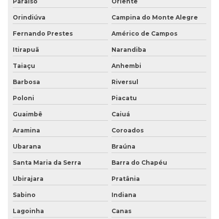
Paraíso
Oriente
Orindiúva
Campina do Monte Alegre
Fernando Prestes
Américo de Campos
Itirapuã
Narandiba
Taiaçu
Anhembi
Barbosa
Riversul
Poloni
Piacatu
Guaimbê
Caiuá
Aramina
Coroados
Ubarana
Braúna
Santa Maria da Serra
Barra do Chapéu
Ubirajara
Pratânia
Sabino
Indiana
Lagoinha
Canas