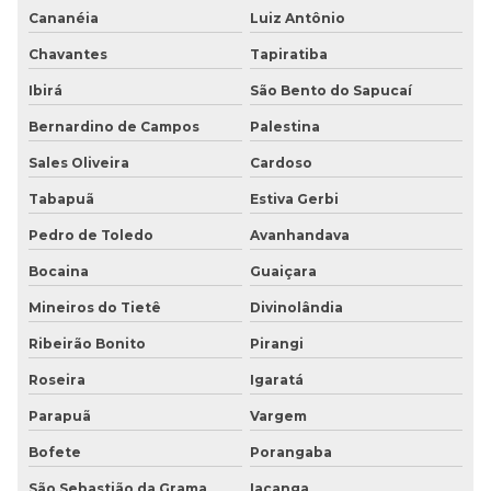
Cananéia
Luiz Antônio
Chavantes
Tapiratiba
Ibirá
São Bento do Sapucaí
Bernardino de Campos
Palestina
Sales Oliveira
Cardoso
Tabapuã
Estiva Gerbi
Pedro de Toledo
Avanhandava
Bocaina
Guaiçara
Mineiros do Tietê
Divinolândia
Ribeirão Bonito
Pirangi
Roseira
Igaratá
Parapuã
Vargem
Bofete
Porangaba
São Sebastião da Grama
Iacanga