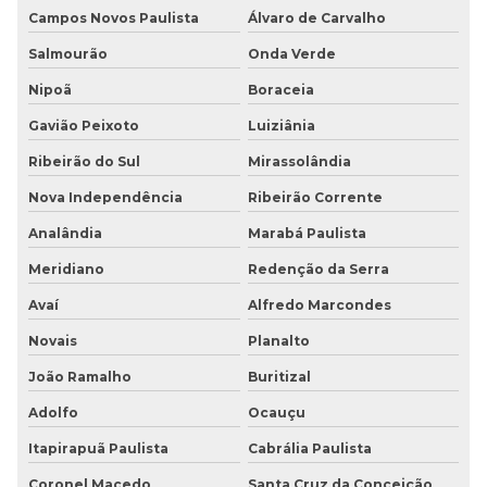
Campos Novos Paulista
Álvaro de Carvalho
Salmourão
Onda Verde
Nipoã
Boraceia
Gavião Peixoto
Luiziânia
Ribeirão do Sul
Mirassolândia
Nova Independência
Ribeirão Corrente
Analândia
Marabá Paulista
Meridiano
Redenção da Serra
Avaí
Alfredo Marcondes
Novais
Planalto
João Ramalho
Buritizal
Adolfo
Ocauçu
Itapirapuã Paulista
Cabrália Paulista
Coronel Macedo
Santa Cruz da Conceição