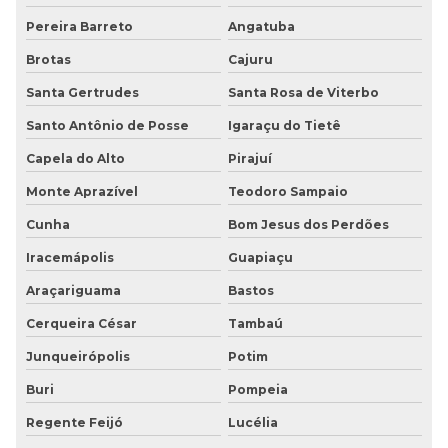
Pereira Barreto
Angatuba
Brotas
Cajuru
Santa Gertrudes
Santa Rosa de Viterbo
Santo Antônio de Posse
Igaraçu do Tietê
Capela do Alto
Pirajuí
Monte Aprazível
Teodoro Sampaio
Cunha
Bom Jesus dos Perdões
Iracemápolis
Guapiaçu
Araçariguama
Bastos
Cerqueira César
Tambaú
Junqueirópolis
Potim
Buri
Pompeia
Regente Feijó
Lucélia