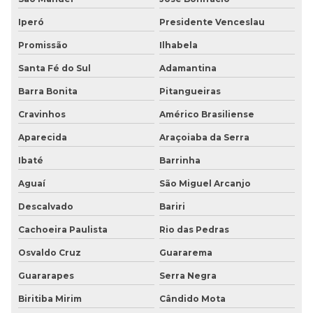
Iperó
Presidente Venceslau
Promissão
Ilhabela
Santa Fé do Sul
Adamantina
Barra Bonita
Pitangueiras
Cravinhos
Américo Brasiliense
Aparecida
Araçoiaba da Serra
Ibaté
Barrinha
Aguaí
São Miguel Arcanjo
Descalvado
Bariri
Cachoeira Paulista
Rio das Pedras
Osvaldo Cruz
Guararema
Guararapes
Serra Negra
Biritiba Mirim
Cândido Mota