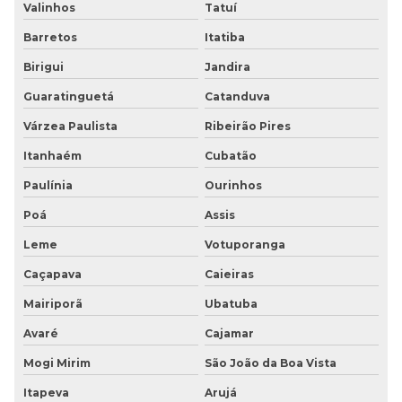
Valinhos
Tatuí
Piso tátil concreto 25x25
Barretos
Itatiba
Piso tátil concreto preço
Birigui
Jandira
Piso tátil concreto sp
Guaratinguetá
Catanduva
Várzea Paulista
Ribeirão Pires
Piso tátil para deficientes visuais
Itanhaém
Cubatão
Piso tátil direcional
Paulínia
Ourinhos
Piso tátil direcional e de alerta
Poá
Assis
Piso tátil direcional de borracha
Leme
Votuporanga
Caçapava
Caieiras
Piso tátil direcional em concreto
Mairiporã
Ubatuba
Piso tátil direcional concreto preço
Avaré
Cajamar
Piso tátil direcional preço
Mogi Mirim
São João da Boa Vista
Itapeva
Arujá
Piso tátil emborrachado