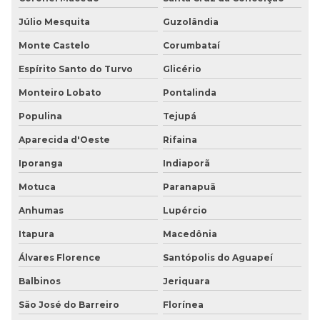
Júlio Mesquita
Guzolândia
Monte Castelo
Corumbataí
Espírito Santo do Turvo
Glicério
Monteiro Lobato
Pontalinda
Populina
Tejupá
Aparecida d'Oeste
Rifaina
Iporanga
Indiaporã
Motuca
Paranapuã
Anhumas
Lupércio
Itapura
Macedônia
Álvares Florence
Santópolis do Aguapeí
Balbinos
Jeriquara
São José do Barreiro
Florínea