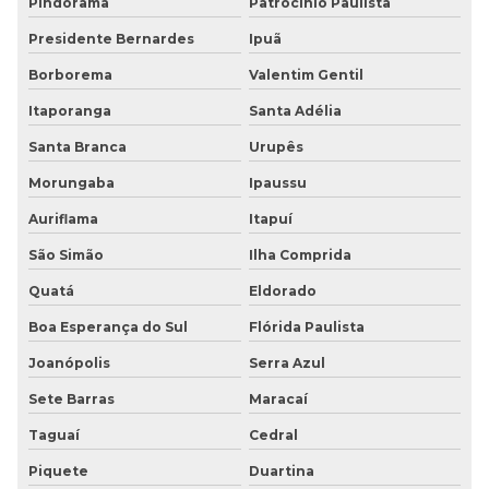
Pindorama
Patrocínio Paulista
Presidente Bernardes
Ipuã
Borborema
Valentim Gentil
Itaporanga
Santa Adélia
Santa Branca
Urupês
Morungaba
Ipaussu
Auriflama
Itapuí
São Simão
Ilha Comprida
Quatá
Eldorado
Boa Esperança do Sul
Flórida Paulista
Joanópolis
Serra Azul
Sete Barras
Maracaí
Taguaí
Cedral
Piquete
Duartina