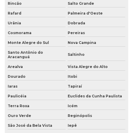
Rincão
Salto Grande
Rafard
Palmeira d'Oeste
Urânia
Dobrada
Cosmorama
Pereiras
Monte Alegre do Sul
Nova Campina
Santo Antônio do
Saltinho
Aracanguá
Arealva
Vista Alegre do Alto
Dourado
Itobi
Iaras
Tapiraí
Paulicéia
Euclides da Cunha Paulista
Terra Roxa
Icém
Ouro Verde
Reginópolis
São José da Bela Vista
Iepê