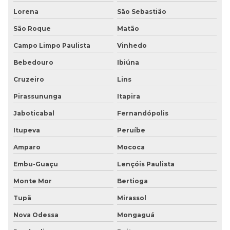
Lorena
São Sebastião
Piso tátil inox
São Roque
Matão
Piso tátil ladrilho hidráulico
Campo Limpo Paulista
Vinhedo
Piso tátil em poliéster
Bebedouro
Ibiúna
Cruzeiro
Lins
Piso tátil em pvc
Pirassununga
Itapira
Piso tátil pvc argamassado
Jaboticabal
Fernandópolis
Piso tátil na zona leste
Itupeva
Peruíbe
Piso vinílico borracha
Amparo
Mococa
Embu-Guaçu
Lençóis Paulista
Piso vinílico em manta antiderrapante
Monte Mor
Bertioga
Piso vinílico em manta pastilhado antiderrapante
Tupã
Mirassol
Placa de borracha para piso
Nova Odessa
Mongaguá