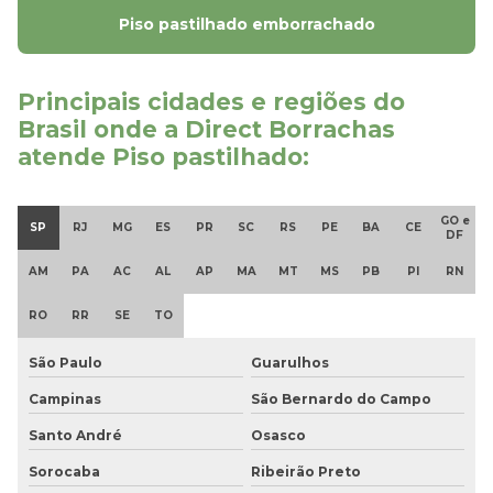
Piso de borracha antiderrapante
Piso pastilhado emborrachado
Piso de borracha antiderrapante pastilhado
Principais cidades e regiões do
Piso de borracha antiderrapante preço
Brasil onde a Direct Borrachas
atende Piso pastilhado:
Piso de borracha liso preço
Piso de borracha pastilhado onde comprar
GO e
SP
RJ
MG
ES
PR
SC
RS
PE
BA
CE
DF
Piso de borracha pastilhado sp
AM
PA
AC
AL
AP
MA
MT
MS
PB
PI
RN
Piso de borracha preço
RO
RR
SE
TO
Piso de borracha preço m2
São Paulo
Guarulhos
Piso de borracha preço metro
Campinas
São Bernardo do Campo
Santo André
Osasco
Piso de borracha sp
Sorocaba
Ribeirão Preto
Piso de borracha vinílico