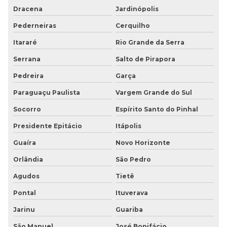
Dracena
Jardinópolis
Pederneiras
Cerquilho
Itararé
Rio Grande da Serra
Serrana
Salto de Pirapora
Pedreira
Garça
Paraguaçu Paulista
Vargem Grande do Sul
Socorro
Espírito Santo do Pinhal
Presidente Epitácio
Itápolis
Guaíra
Novo Horizonte
Orlândia
São Pedro
Agudos
Tietê
Pontal
Ituverava
Jarinu
Guariba
São Manuel
José Bonifácio