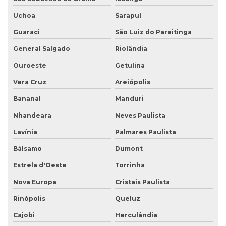
Uchoa
Sarapuí
Guaraci
São Luiz do Paraitinga
General Salgado
Riolândia
Ouroeste
Getulina
Vera Cruz
Areiópolis
Bananal
Manduri
Nhandeara
Neves Paulista
Lavínia
Palmares Paulista
Bálsamo
Dumont
Estrela d'Oeste
Torrinha
Nova Europa
Cristais Paulista
Rinópolis
Queluz
Cajobi
Herculândia