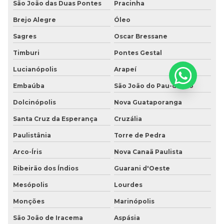
São João das Duas Pontes
Pracinha
Brejo Alegre
Óleo
Sagres
Oscar Bressane
Timburi
Pontes Gestal
Lucianópolis
Arapeí
Embaúba
São João do Pau-d'Alho
Dolcinópolis
Nova Guataporanga
Santa Cruz da Esperança
Cruzália
Paulistânia
Torre de Pedra
Arco-Íris
Nova Canaã Paulista
Ribeirão dos Índios
Guarani d'Oeste
Mesópolis
Lourdes
Monções
Marinópolis
São João de Iracema
Aspásia