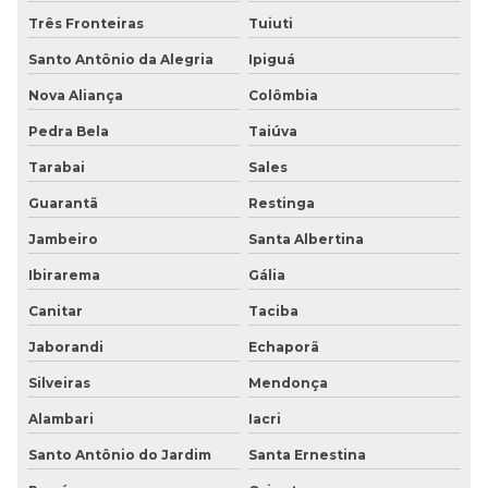
Três Fronteiras
Tuiuti
Santo Antônio da Alegria
Ipiguá
Nova Aliança
Colômbia
Pedra Bela
Taiúva
Tarabai
Sales
Guarantã
Restinga
Jambeiro
Santa Albertina
Ibirarema
Gália
Canitar
Taciba
Jaborandi
Echaporã
Silveiras
Mendonça
Alambari
Iacri
Santo Antônio do Jardim
Santa Ernestina