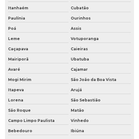
Itanhaém
Cubatão
Piso tátil direcional
Paulínia
Ourinhos
Piso tátil direcional e de alerta
Poá
Assis
Piso tátil direcional de borracha
Leme
Votuporanga
Piso tátil direcional em concreto
Caçapava
Caieiras
Mairiporã
Ubatuba
Piso tátil direcional concreto preço
Avaré
Cajamar
Piso tátil direcional preço
Mogi Mirim
São João da Boa Vista
Piso tátil emborrachado
Itapeva
Arujá
Lorena
São Sebastião
Piso tátil inox
São Roque
Matão
Piso tátil ladrilho hidráulico
Campo Limpo Paulista
Vinhedo
Piso tátil em poliéster
Bebedouro
Ibiúna