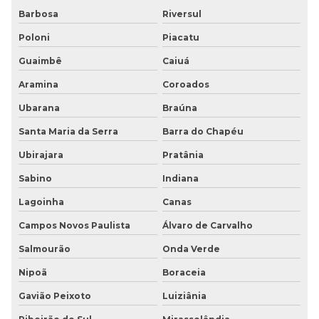
Barbosa
Riversul
Poloni
Piacatu
Guaimbê
Caiuá
Aramina
Coroados
Ubarana
Braúna
Santa Maria da Serra
Barra do Chapéu
Ubirajara
Pratânia
Sabino
Indiana
Lagoinha
Canas
Campos Novos Paulista
Álvaro de Carvalho
Salmourão
Onda Verde
Nipoã
Boraceia
Gavião Peixoto
Luiziânia