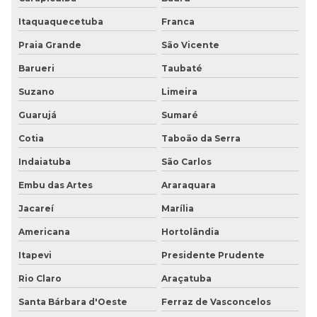
Piso moeda em placas
Itaquaquecetuba
Franca
Piso pastilhado
Praia Grande
São Vicente
Piso pastilhado antiderrapante
Barueri
Taubaté
Piso pastilhado borracha
Suzano
Limeira
Guarujá
Sumaré
Piso pastilhado borracha preço
Cotia
Taboão da Serra
Piso pastilhado emborrachado
Indaiatuba
São Carlos
Piso pastilhado moeda
Embu das Artes
Araraquara
Jacareí
Marília
Piso pastilhado preço
Americana
Hortolândia
Piso Paviflex preço
Itapevi
Presidente Prudente
Piso pvc imita madeira
Rio Claro
Araçatuba
Piso tátil
Santa Bárbara d'Oeste
Ferraz de Vasconcelos