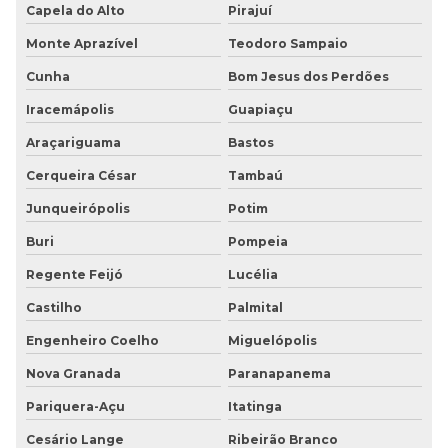
Capela do Alto
Pirajuí
Monte Aprazível
Teodoro Sampaio
Cunha
Bom Jesus dos Perdões
Iracemápolis
Guapiaçu
Araçariguama
Bastos
Cerqueira César
Tambaú
Junqueirópolis
Potim
Buri
Pompeia
Regente Feijó
Lucélia
Castilho
Palmital
Engenheiro Coelho
Miguelópolis
Nova Granada
Paranapanema
Pariquera-Açu
Itatinga
Cesário Lange
Ribeirão Branco