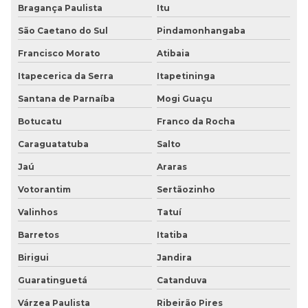
Bragança Paulista
Itu
Piso tátil de alerta
São Caetano do Sul
Pindamonhangaba
Piso tátil alerta inox
Francisco Morato
Atibaia
Piso tátil de bolinha
Itapecerica da Serra
Itapetininga
Piso tátil de borracha
Santana de Parnaíba
Mogi Guaçu
Botucatu
Franco da Rocha
Piso tátil borracha preço
Caraguatatuba
Salto
Piso tátil para cegos
Jaú
Araras
Piso tátil de concreto
Votorantim
Sertãozinho
Valinhos
Tatuí
Piso tátil concreto 25x25
Barretos
Itatiba
Piso tátil concreto preço
Birigui
Jandira
Piso tátil concreto sp
Guaratinguetá
Catanduva
Piso tátil para deficientes visuais
Várzea Paulista
Ribeirão Pires