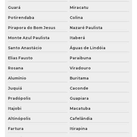
Guará
Miracatu
Potirendaba
Colina
Pirapora do Bom Jesus
Nazaré Paulista
Monte Azul Paulista
Itaberá
Santo Anastácio
Águas de Lindóia
Elias Fausto
Paraibuna
Rosana
Viradouro
Alumínio
Buritama
Juquiá
Caconde
Pradópolis
Guapiara
Itajobi
Macatuba
Altinópolis
Cafelândia
Fartura
Itirapina