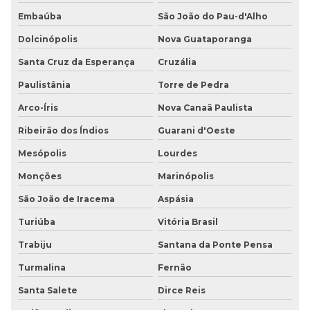
Embaúba
São João do Pau-d'Alho
Dolcinópolis
Nova Guataporanga
Santa Cruz da Esperança
Cruzália
Paulistânia
Torre de Pedra
Arco-Íris
Nova Canaã Paulista
Ribeirão dos Índios
Guarani d'Oeste
Mesópolis
Lourdes
Monções
Marinópolis
São João de Iracema
Aspásia
Turiúba
Vitória Brasil
Trabiju
Santana da Ponte Pensa
Turmalina
Fernão
Santa Salete
Dirce Reis