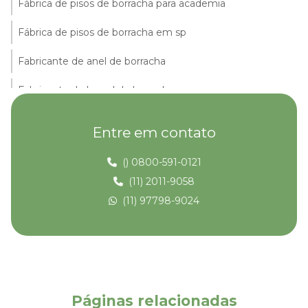
Fábrica de pisos de borracha para academia
Fábrica de pisos de borracha em sp
Fabricante de anel de borracha
Fabricante de lençol de borracha
Fabricante de piso de borracha
Entre em contato
Fabricante de piso de borracha tipo moeda
() 0800-591-0121
Fabricante de piso pastilhado
(11) 2011-9058
(11) 97798-9024
Fabricante de piso que imita madeira
Fabricante de pisos táteis
Fabricante de placa de borracha
Fornecedores de pisos táteis
Páginas relacionadas