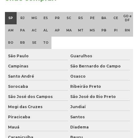
Piso de borracha pastilhado onde comprar
GO e
SP
RJ
MG
ES
PR
SC
RS
PE
BA
CE
DF
Piso de borracha pastilhado sp
AM
PA
AC
AL
AP
MA
MT
MS
PB
PI
RN
Piso de borracha preço
RO
RR
SE
TO
Piso de borracha preço m2
São Paulo
Guarulhos
Piso de borracha preço metro
Campinas
São Bernardo do Campo
Piso de borracha sp
Santo André
Osasco
Sorocaba
Ribeirão Preto
Piso de borracha vinílico
São José dos Campos
São José do Rio Preto
Piso para deficiente visual
Mogi das Cruzes
Jundiaí
Piso moeda de borracha
Piracicaba
Santos
Piso moeda de borracha preço
Mauá
Diadema
Carapicuíba
Bauru