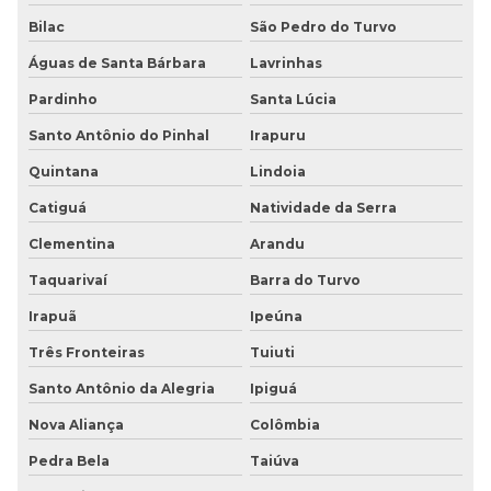
Bilac
São Pedro do Turvo
Águas de Santa Bárbara
Lavrinhas
Pardinho
Santa Lúcia
Santo Antônio do Pinhal
Irapuru
Quintana
Lindoia
Catiguá
Natividade da Serra
Clementina
Arandu
Taquarivaí
Barra do Turvo
Irapuã
Ipeúna
Três Fronteiras
Tuiuti
Santo Antônio da Alegria
Ipiguá
Nova Aliança
Colômbia
Pedra Bela
Taiúva