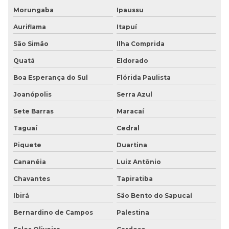
Morungaba
Ipaussu
Auriflama
Itapuí
São Simão
Ilha Comprida
Quatá
Eldorado
Boa Esperança do Sul
Flórida Paulista
Joanópolis
Serra Azul
Sete Barras
Maracaí
Taguaí
Cedral
Piquete
Duartina
Cananéia
Luiz Antônio
Chavantes
Tapiratiba
Ibirá
São Bento do Sapucaí
Bernardino de Campos
Palestina