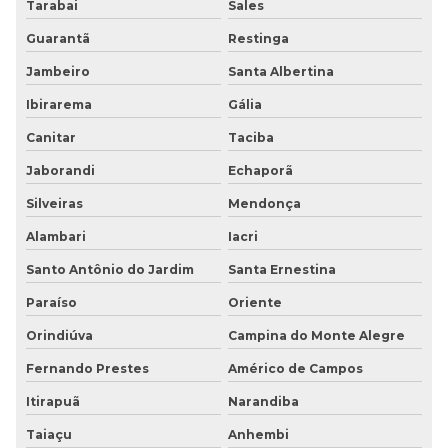
Tarabai
Sales
Guarantã
Restinga
Jambeiro
Santa Albertina
Ibirarema
Gália
Canitar
Taciba
Jaborandi
Echaporã
Silveiras
Mendonça
Alambari
Iacri
Santo Antônio do Jardim
Santa Ernestina
Paraíso
Oriente
Orindiúva
Campina do Monte Alegre
Fernando Prestes
Américo de Campos
Itirapuã
Narandiba
Taiaçu
Anhembi