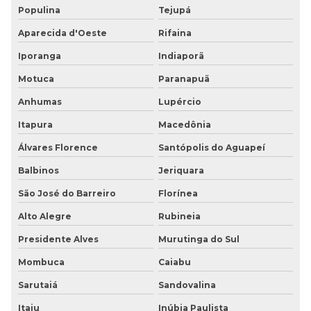
Populina
Tejupá
Aparecida d'Oeste
Rifaina
Iporanga
Indiaporã
Motuca
Paranapuã
Anhumas
Lupércio
Itapura
Macedônia
Álvares Florence
Santópolis do Aguapeí
Balbinos
Jeriquara
São José do Barreiro
Florínea
Alto Alegre
Rubineia
Presidente Alves
Murutinga do Sul
Mombuca
Caiabu
Sarutaiá
Sandovalina
Itaju
Inúbia Paulista