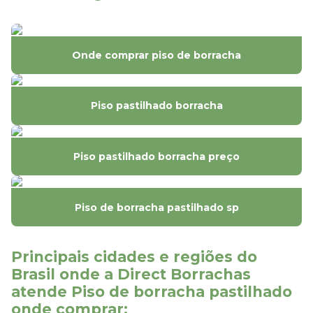
Instalação de piso de borracha
Instalação de piso Paviflex
Onde comprar piso de borracha
Instalação de piso tátil
Ladrilho hidráulico preço
Piso pastilhado borracha
Ladrilho hidráulico preço m2
Piso pastilhado borracha preço
Onde comprar piso de borracha
Piso antiderrapante de borracha
Piso de borracha pastilhado sp
Piso de borracha antiderrapante
Piso de borracha antiderrapante pastilhado
Principais cidades e regiões do
Brasil onde a Direct Borrachas
Piso de borracha antiderrapante preço
atende Piso de borracha pastilhado
Piso de borracha liso preço
onde comprar: