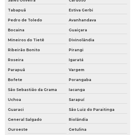
Sales Oliveira
Cardoso
Tabapuã
Estiva Gerbi
Pedro de Toledo
Avanhandava
Bocaina
Guaiçara
Mineiros do Tietê
Divinolândia
Ribeirão Bonito
Pirangi
Roseira
Igaratá
Parapuã
Vargem
Bofete
Porangaba
São Sebastião da Grama
Iacanga
Uchoa
Sarapuí
Guaraci
São Luiz do Paraitinga
General Salgado
Riolândia
Ouroeste
Getulina