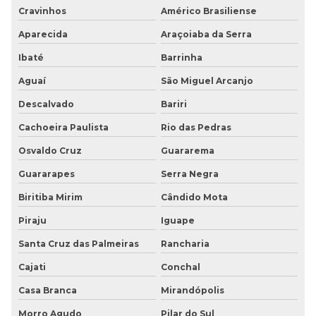
Cravinhos
Américo Brasiliense
Aparecida
Araçoiaba da Serra
Ibaté
Barrinha
Aguaí
São Miguel Arcanjo
Descalvado
Bariri
Cachoeira Paulista
Rio das Pedras
Osvaldo Cruz
Guararema
Guararapes
Serra Negra
Biritiba Mirim
Cândido Mota
Piraju
Iguape
Santa Cruz das Palmeiras
Rancharia
Cajati
Conchal
Casa Branca
Mirandópolis
Morro Agudo
Pilar do Sul