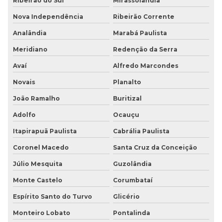
Ribeirão do Sul
Mirassolândia
Nova Independência
Ribeirão Corrente
Analândia
Marabá Paulista
Meridiano
Redenção da Serra
Avaí
Alfredo Marcondes
Novais
Planalto
João Ramalho
Buritizal
Adolfo
Ocauçu
Itapirapuã Paulista
Cabrália Paulista
Coronel Macedo
Santa Cruz da Conceição
Júlio Mesquita
Guzolândia
Monte Castelo
Corumbataí
Espírito Santo do Turvo
Glicério
Monteiro Lobato
Pontalinda