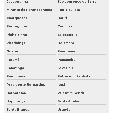
Jacupiranga
São Lourenço da Serra
Mirante do Paranapanema
Tupi Paulista
Charqueada
Itariri
Pedregulho
Conchas
Pinhalzinho
Salesópolis
Piratininga
Holambra
Guareí
Panorama
Tarumã
Pacaembu
Tabatinga
Severínia
Pindorama
Patrocínio Paulista
Presidente Bernardes
Ipuã
Borborema
Valentim Gentil
Itaporanga
Santa Adélia
Santa Branca
Urupês