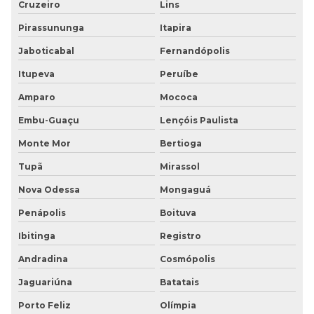
Piso tátil em pvc
Cruzeiro
Lins
Pirassununga
Itapira
Piso tátil pvc argamassado
Jaboticabal
Fernandópolis
Piso tátil na zona leste
Itupeva
Peruíbe
Piso vinílico borracha
Amparo
Mococa
Piso vinílico em manta antiderrapante
Embu-Guaçu
Lençóis Paulista
Monte Mor
Bertioga
Piso vinílico em manta pastilhado antiderrapante
Tupã
Mirassol
Placa de borracha para piso
Nova Odessa
Mongaguá
Placas de acessibilidade
Penápolis
Boituva
Ibitinga
Registro
Placas de borracha
Andradina
Cosmópolis
Placas de borracha piso
Jaguariúna
Batatais
Placas de sinalização em braille
Porto Feliz
Olímpia