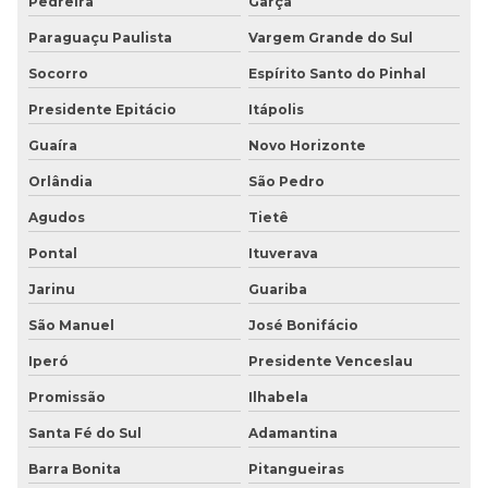
Pedreira
Garça
Paraguaçu Paulista
Vargem Grande do Sul
Socorro
Espírito Santo do Pinhal
Presidente Epitácio
Itápolis
Guaíra
Novo Horizonte
Orlândia
São Pedro
Agudos
Tietê
Pontal
Ituverava
Jarinu
Guariba
São Manuel
José Bonifácio
Iperó
Presidente Venceslau
Promissão
Ilhabela
Santa Fé do Sul
Adamantina
Barra Bonita
Pitangueiras