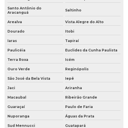
Santo Antônio do
Saltinho
Aracanguá
Arealva
Vista Alegre do Alto
Dourado
Itobi
Iaras
Tapiraí
Paulicéia
Euclides da Cunha Paulista
Terra Roxa
Icém
Ouro Verde
Reginópolis
São José da Bela Vista
Iepê
Jaci
Ariranha
Macaubal
Ribeirão Grande
Guaraçaí
Paulo de Faria
Nuporanga
Águas da Prata
Sud Mennucci
Guatapará