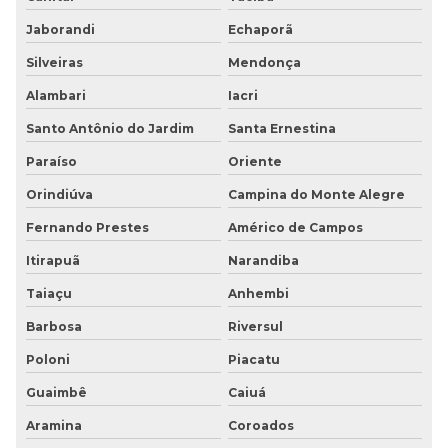
Jaborandi
Echaporã
Silveiras
Mendonça
Alambari
Iacri
Santo Antônio do Jardim
Santa Ernestina
Paraíso
Oriente
Orindiúva
Campina do Monte Alegre
Fernando Prestes
Américo de Campos
Itirapuã
Narandiba
Taiaçu
Anhembi
Barbosa
Riversul
Poloni
Piacatu
Guaimbê
Caiuá
Aramina
Coroados