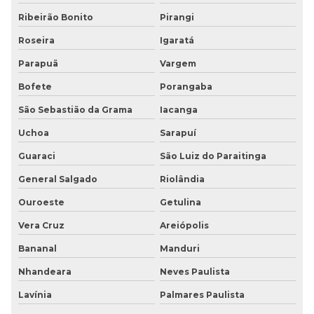
Ribeirão Bonito
Pirangi
Roseira
Igaratá
Parapuã
Vargem
Bofete
Porangaba
São Sebastião da Grama
Iacanga
Uchoa
Sarapuí
Guaraci
São Luiz do Paraitinga
General Salgado
Riolândia
Ouroeste
Getulina
Vera Cruz
Areiópolis
Bananal
Manduri
Nhandeara
Neves Paulista
Lavínia
Palmares Paulista