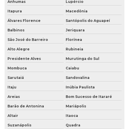
Anhumas
Lupércio
Itapura
Macedônia
Álvares Florence
Santópolis do Aguapeí
Balbinos
Jeriquara
São José do Barreiro
Florínea
Alto Alegre
Rubineia
Presidente Alves
Murutinga do Sul
Mombuca
Caiabu
Sarutaiá
Sandovalina
Itaju
Inúbia Paulista
Areias
Bom Sucesso de Itararé
Barão de Antonina
Mariápolis
Altair
Itaoca
Suzanápolis
Quadra