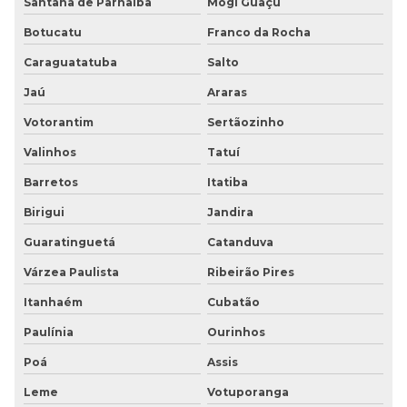
Santana de Parnaíba
Mogi Guaçu
Piso tátil borracha preço
Botucatu
Franco da Rocha
Caraguatatuba
Salto
Piso tátil para cegos
Jaú
Araras
Piso tátil de concreto
Votorantim
Sertãozinho
Piso tátil concreto 25x25
Valinhos
Tatuí
Barretos
Itatiba
Piso tátil concreto preço
Birigui
Jandira
Piso tátil concreto sp
Guaratinguetá
Catanduva
Piso tátil para deficientes visuais
Várzea Paulista
Ribeirão Pires
Piso tátil direcional
Itanhaém
Cubatão
Paulínia
Ourinhos
Piso tátil direcional e de alerta
Poá
Assis
Piso tátil direcional de borracha
Leme
Votuporanga